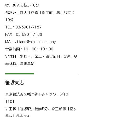
宿」駅より徒歩10分
都営地下鉄大江戸線「都庁前」駅より徒歩
10分
TEL：03-6901-7187
FAX：03-6901-7188
MAIL：i-land@pinion.company
営業時間：10：00～19：00
定休日：水曜日、第二・四火曜日、GW、夏
季休暇、年末年始
​笹塚支店
​東京都渋谷区幡ケ谷1-9-4 タワーズ10
T101
​京王線「笹塚駅」徒歩5分、京王新線「幡ヶ
谷駅」徒歩5分